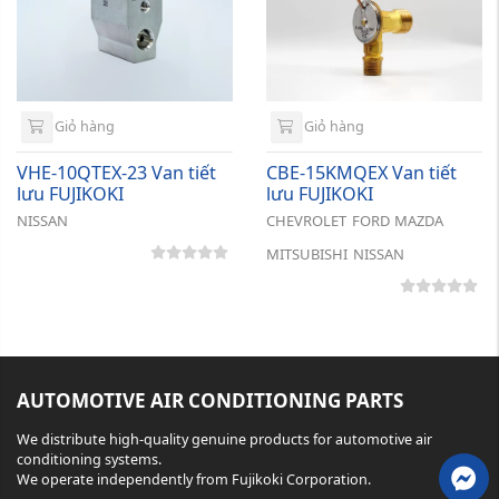
Giỏ hàng
Giỏ hàng
VHE-10QTEX-23 Van tiết
CBE-15KMQEX Van tiết
lưu FUJIKOKI
lưu FUJIKOKI
NISSAN
CHEVROLET
FORD
MAZDA
MITSUBISHI
NISSAN
AUTOMOTIVE AIR CONDITIONING PARTS
We distribute high-quality genuine products for automotive air
conditioning systems.
We operate independently from Fujikoki Corporation.