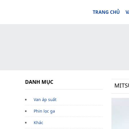
TRANG CHỦ
V
DANH MỤC
MITS
Van áp suất
Phin lọc ga
Khác