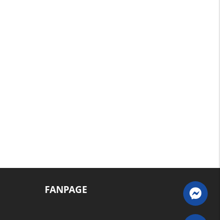
FANPAGE
M