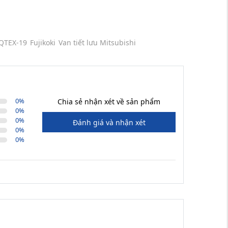
0QTEX-19
Fujikoki
Van tiết lưu Mitsubishi
0
%
Chia sẻ nhận xét về sản phẩm
0
%
0
%
Đánh giá và nhận xét
0
%
0
%