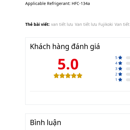
Applicable Refrigerant: HFC-134a
Thẻ bài viết:
van tiết lưu
Van tiết lưu Fujikoki
Van tiết
Khách hàng đánh giá
5.0
5
4
3
2
1
Bình luận