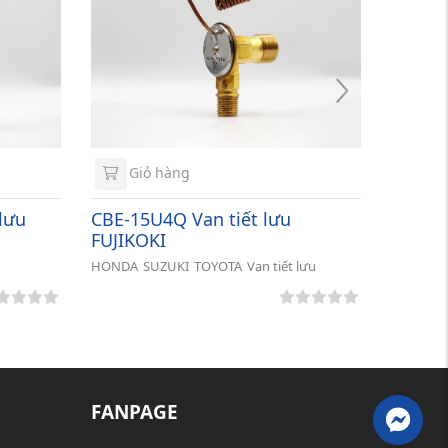
Giỏ hàng
lưu
CBE-15U4Q Van tiết lưu
FUJIKOKI
HONDA
SUZUKI
TOYOTA
Van tiết lưu
FANPAGE
M