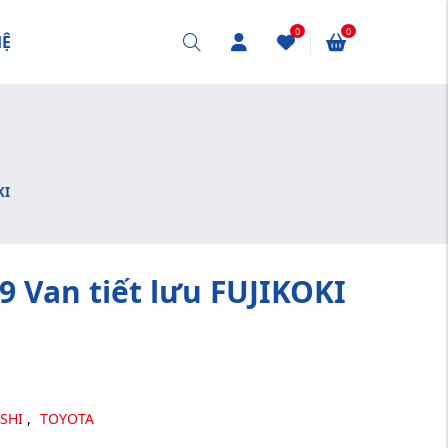
0
0
HỆ
KI
 Van tiết lưu FUJIKOKI
ISHI
,
TOYOTA