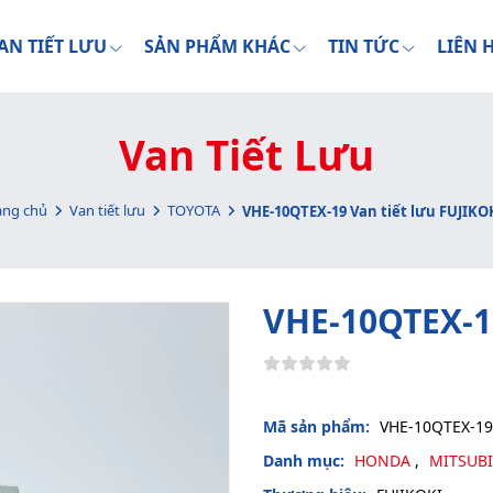
AN TIẾT LƯU
SẢN PHẨM KHÁC
TIN TỨC
LIÊN 
Van Tiết Lưu
ang chủ
Van tiết lưu
TOYOTA
VHE-10QTEX-19 Van tiết lưu FUJIKO
VHE-10QTEX-19
Mã sản phẩm:
VHE-10QTEX-19
Danh mục:
HONDA
,
MITSUB